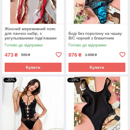
Жіночий мереживний пояс
для панчох набір, з
Боді без поролону на чашку
регульованими підв'язками
В/С чорний з блакитним
Готово до відправки
Готово до відправки
473
876
₴
₴
599 ₴
1 098 ₴
Купити
Купити
–20%
–18%