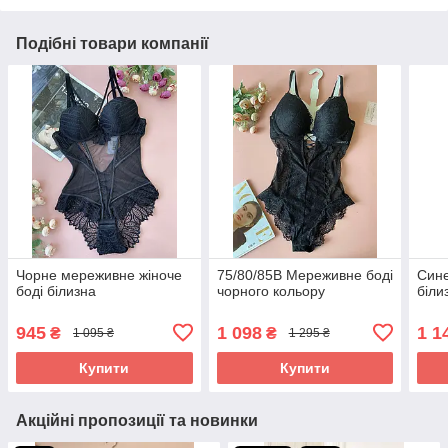
Подібні товари компанії
Чорне мереживне жіноче
75/80/85В Мереживне боді
Cине
боді білизна
чорного кольору
біли
945
1 098
1 1
₴
₴
1 095 ₴
1 295 ₴
Купити
Купити
Акційні пропозиції та новинки