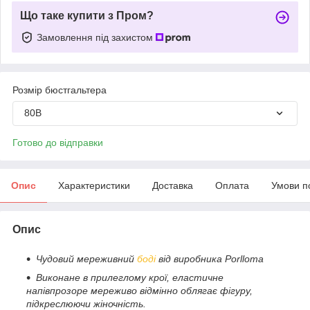
Що таке купити з Пром?
Замовлення під захистом
Розмір бюстгальтера
80B
Готово до відправки
Опис
Характеристики
Доставка
Оплата
Умови п
Опис
Чудовий мереживний
боді
від виробника Porlloma
Виконане в прилеглому крої, еластичне
напівпрозоре мереживо відмінно облягає фігуру,
підкреслюючи жіночність.