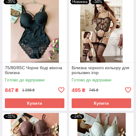
–35%
Новинка
–34%
75/80/85С Чорне боді жіноча
Білизна чорного кольору для
білизна
рольових ігор
Готово до відправки
Готово до відправки
847
495
₴
₴
1 298 ₴
745 ₴
Купити
Купити
–31%
–24%