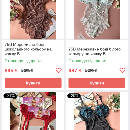
75В Мереживне боді
шоколадного кольору на
75B Мереживне боді білого
чашку В
кольору на чашку В
Готово до відправки
Готово до відправки
895
987
₴
₴
1 295 ₴
1 295 ₴
Купити
Купити
–21%
–20%