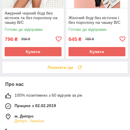
Ажурний чорний боді без
кісточок та без поролону на
Жіночий боді без кісточок і
чашку В/С
без поролону на чашку В/С
Готово до відправки
Готово до відправки
796
645
₴
₴
996 ₴
785 ₴
Купити
Купити
Показати ще
Про нас
100% позитивних з 60 відгуків за рік
Працює з 02.02.2019
м. Дніпро
Дніпро, Україна