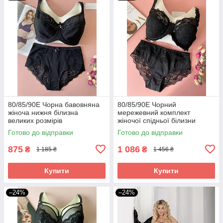
80/85/90Е Чорна бавовняна
80/85/90Е Чорний
жіноча нижня білизна
мережевний комплект
великих розмірів
жіночої спідньої білизни
великі розміри
Готово до відправки
Готово до відправки
875
1 086
₴
₴
1 185 ₴
1 456 ₴
Купити
Купити
–24%
–24%