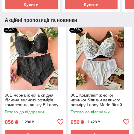
Купити
Купити
Акційні пропозиції та новинки
–34%
–33%
90Е Чорна жіноча спідня
90Е Комплект жіночої
білизна великих розмірів
нижньої білизни великого
комплект на чашку Е Lanny
розміру Lanny Mode білий
Mode
Готово до відправки
Готово до відправки
856
950
₴
₴
1 296 ₴
1 428 ₴