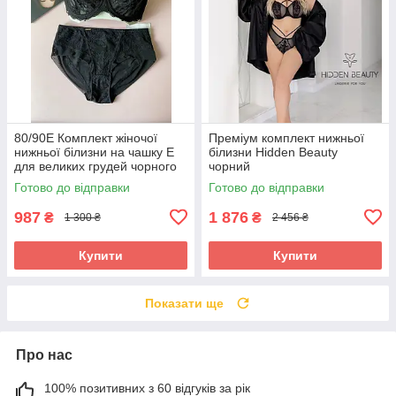
80/90Е Комплект жіночої
Преміум комплект нижньої
нижньої білизни на чашку Е
білизни Hidden Beauty
для великих грудей чорного
чорний
кольору
Готово до відправки
Готово до відправки
987
1 876
₴
₴
1 300 ₴
2 456 ₴
Купити
Купити
Показати ще
Про нас
100% позитивних з 60 відгуків за рік