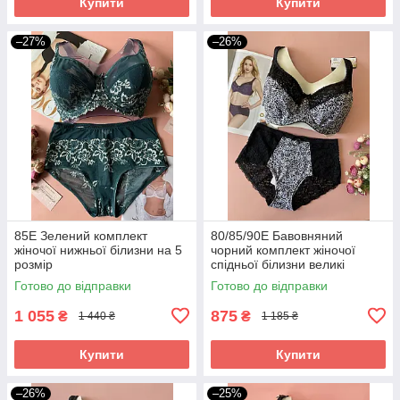
Купити
Купити
–27%
–26%
85Е Зелений комплект
80/85/90Е Бавовняний
жіночої нижньої білизни на 5
чорний комплект жіночої
розмір
спідньої білизни великі
розміри
Готово до відправки
Готово до відправки
1 055
875
₴
₴
1 440 ₴
1 185 ₴
Купити
Купити
–26%
–25%