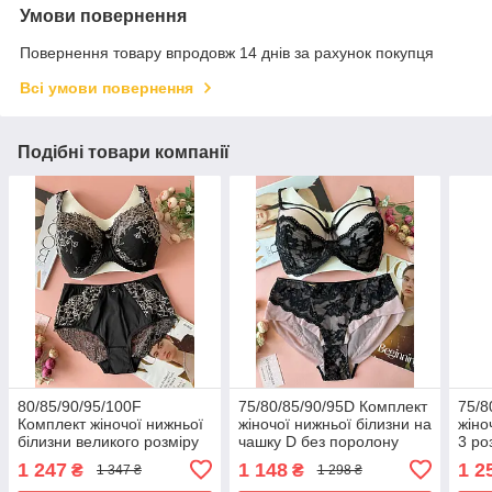
Умови повернення
Повернення товару впродовж 14 днів за рахунок покупця
Всі умови повернення
Подібні товари компанії
80/85/90/95/100F
75/80/85/90/95D Комплект
75/8
Комплект жіночої нижньої
жіночої нижньої білизни на
жіно
білизни великого розміру
чашку D без поролону
3 ро
Lanny Mode чорний
Lanny Mode чорно-
чор
1 247
1 148
1 2
₴
₴
1 347 ₴
1 298 ₴
бежевий