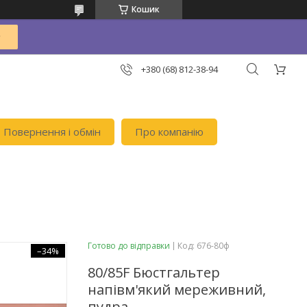
Кошик
+380 (68) 812-38-94
Повернення і обмін
Про компанію
Готово до відправки
Код:
676-80ф
–34%
80/85F Бюстгальтер
напівм'який мереживний,
пудра