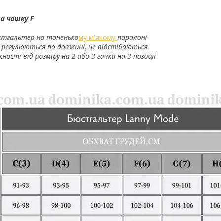
а чашку F
тгальтер на тоненько
му м'якому
паралоні
 регулюються по довжині, не відстібаються.
ності від розміру на 2 або 3 гачки на 3 позиції