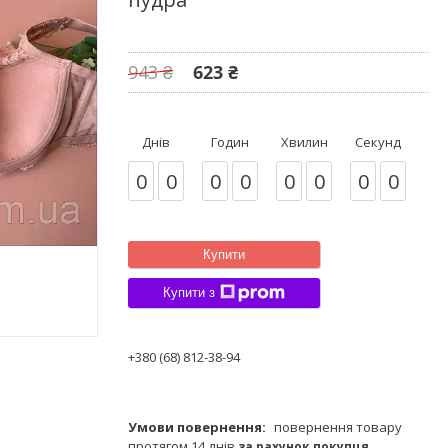
943 ₴
623 ₴
Днів
Годин
Хвилин
Секунд
0
0
0
0
0
0
0
0
Купити
Купити з
+380 (68) 812-38-94
повернення товару
протягом 14 днів
за рахунок покупця