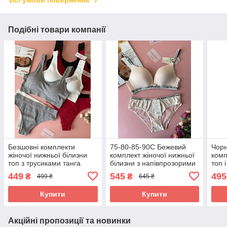
Всі умови повернення
Подібні товари компанії
Безшовні комплекти
75-80-85-90С Бежевий
Чорн
жіночої нижньої білизни
комплект жіночої нижньої
комп
топ з трусиками танга
білизни з напівпрозорими
топ 
трусиками
449
545
495
₴
₴
499 ₴
645 ₴
Купити
Купити
Акційні пропозиції та новинки