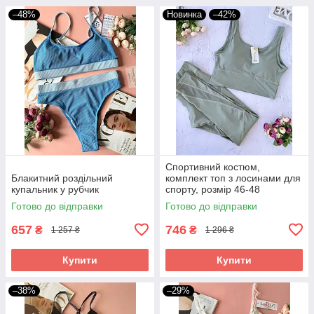
–48%
Новинка
–42%
Спортивний костюм,
Блакитний роздільний
комплект топ з лосинами для
купальник у рубчик
спорту, розмір 46-48
Готово до відправки
Готово до відправки
657
746
₴
₴
1 257 ₴
1 296 ₴
Купити
Купити
–38%
–29%