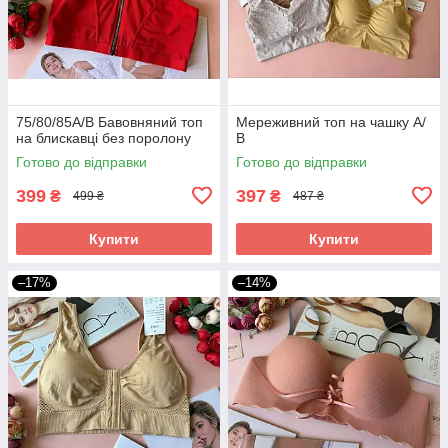
75/80/85А/В Бавовняний топ
Мереживний топ на чашку А/
на блискавці без поролону
В
Готово до відправки
Готово до відправки
399
397
₴
₴
499 ₴
487 ₴
Купити
Купити
–17%
–14%