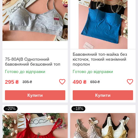
Бавовняний топ-майка без
75-80A|В Однотонний
кісточок, тонкий незнімний
бавовняний безшовний топ
поролон
Готово до відправки
Готово до відправки
295
490
₴
₴
395 ₴
650 ₴
Купити
Купити
–20%
–18%