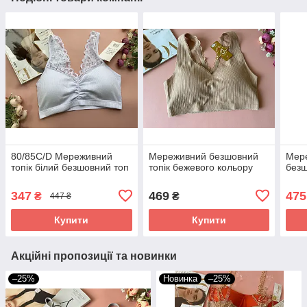
80/85С/D Мереживний
Мереживний безшовний
Мер
топік білий безшовний топ
топік бежевого кольору
безш
347
469
475
₴
₴
447 ₴
Купити
Купити
Акційні пропозиції та новинки
–25%
Новинка
–25%