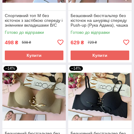
Спортивний топ M без
Безшовний бюстгальтер без
кісточок з застібкою спереду і
кісточок на шнурівці спереду
знімними вкладишами B/C
Push-up (Рука Адама), чашка
А/В пудра
Готово до відправки
Готово до відправки
498
629
₴
₴
598 ₴
729 ₴
Купити
Купити
–14%
–14%
Безшовний бюстгальтер без
Безшовний бюстгальтер без