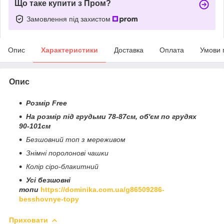
Що таке купити з Пром?
Замовлення під захистом
Опис
Характеристики
Доставка
Оплата
Умови 
Опис
Розмір Free
На розмір під грудьми 78-87см, об'єм по грудях
90-101см
Безшовний топ з мереживом
Знімні поролонові чашки
Колір сіро-блакитний
Усі безшовні
топи
https://dominika.com.ua/g86509286-
besshovnye-topy
Приховати