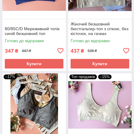
Жіночий безшовний
80/85С/D Мереживний топік
бюстгальтер-топ з сіткою, без
синій безшовний топ
кісточок, на гачках
Готово до відправки
Готово до відправки
347
437
₴
₴
447 ₴
536 ₴
Купити
Купити
–17%
Топ продажів
–15%