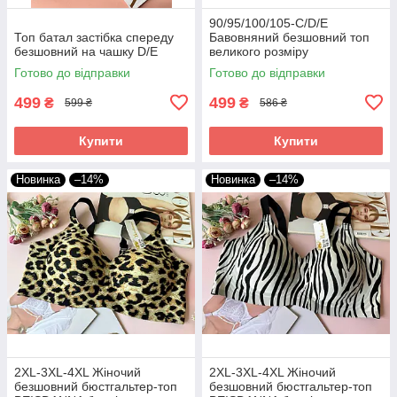
90/95/100/105-C/D/Е
Топ батал застібка спереду
Бавовняний безшовний топ
безшовний на чашку D/E
великого розміру
Готово до відправки
Готово до відправки
499
499
₴
₴
599 ₴
586 ₴
Купити
Купити
Новинка
–14%
Новинка
–14%
2XL-3XL-4XL Жіночий
2XL-3XL-4XL Жіночий
безшовний бюстгальтер-топ
безшовний бюстгальтер-топ