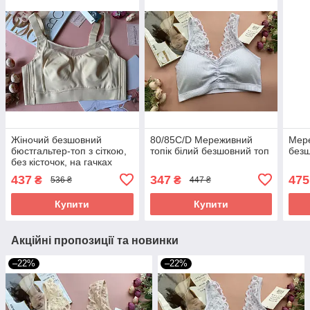
Жіночий безшовний
80/85С/D Мереживний
Мер
бюстгальтер-топ з сіткою,
топік білий безшовний топ
безш
без кісточок, на гачках
437
347
475
₴
₴
536 ₴
447 ₴
Купити
Купити
Акційні пропозиції та новинки
–22%
–22%