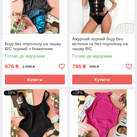
Ажурний чорний боді без
Боді без поролону на чашку
кісточок та без поролону на
В/С чорний з блакитним
чашку В/С
Готово до відправки
Готово до відправки
876
796
₴
₴
1 098 ₴
996 ₴
Купити
Купити
–18%
–18%