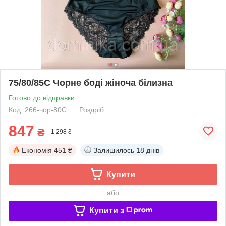
75/80/85С Чорне боді жіноча білизна
Готово до відправки
Код: 266-чор-80C
Роздріб
847
₴
1 298 ₴
Економія
451 ₴
Залишилось
18 днів
Купити
або
Купити з