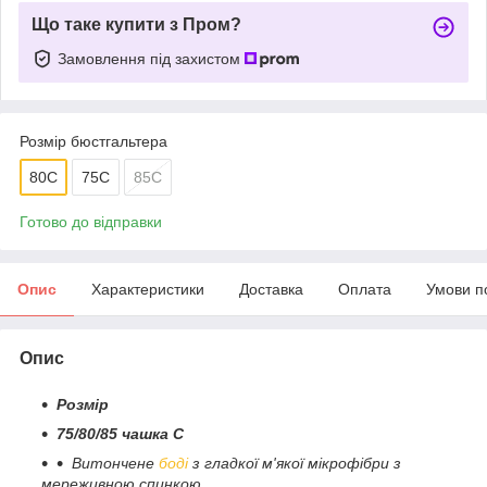
Що таке купити з Пром?
Замовлення під захистом
Розмір бюстгальтера
80C
75C
85C
Готово до відправки
Опис
Характеристики
Доставка
Оплата
Умови п
Опис
Розмір
75/80/85 чашка С
Витончене
боді
з гладкої м'якої мікрофібри з
мереживною спинкою