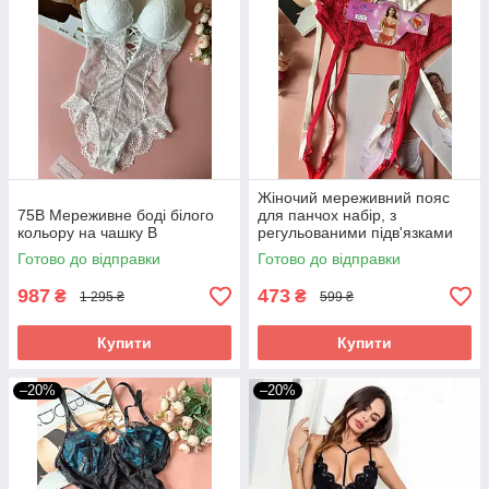
Жіночий мереживний пояс
75B Мереживне боді білого
для панчох набір, з
кольору на чашку В
регульованими підв'язками
Готово до відправки
Готово до відправки
987
473
₴
₴
1 295 ₴
599 ₴
Купити
Купити
–20%
–20%