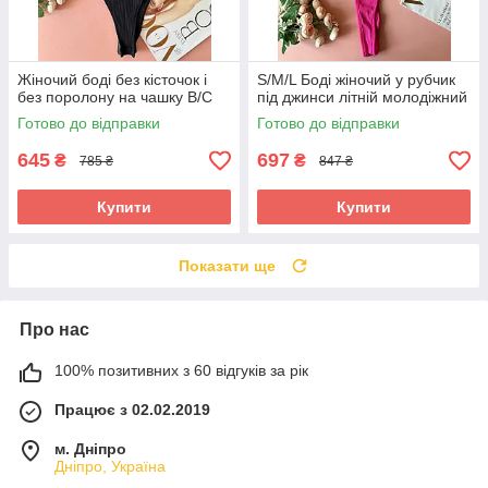
Жіночий боді без кісточок і
S/M/L Боді жіночий у рубчик
без поролону на чашку В/С
під джинси літній молодіжний
Готово до відправки
Готово до відправки
645
697
₴
₴
785 ₴
847 ₴
Купити
Купити
Показати ще
Про нас
100% позитивних з 60 відгуків за рік
Працює з 02.02.2019
м. Дніпро
Дніпро, Україна