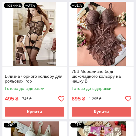
Новинка
–34%
–31%
75В Мереживне боді
Білизна чорного кольору для
шоколадного кольору на
рольових ігор
чашку В
Готово до відправки
Готово до відправки
495
895
₴
₴
745 ₴
1 295 ₴
Купити
Купити
–24%
–21%