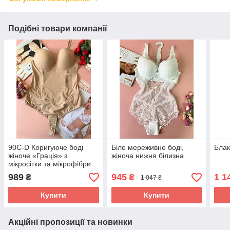
Подібні товари компанії
90C-D Коригуюче боді
Біле мереживне боді,
Блак
жіноче «Грація» з
жіноча нижня білизна
мікросітки та мікрофібри
989
945
1 1
₴
₴
1 047 ₴
Купити
Купити
Акційні пропозиції та новинки