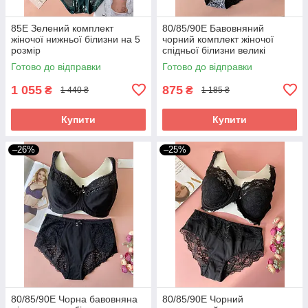
85Е Зелений комплект
80/85/90Е Бавовняний
жіночої нижньої білизни на 5
чорний комплект жіночої
розмір
спідньої білизни великі
розміри
Готово до відправки
Готово до відправки
1 055
875
₴
₴
1 440 ₴
1 185 ₴
Купити
Купити
–26%
–25%
80/85/90Е Чорна бавовняна
80/85/90Е Чорний