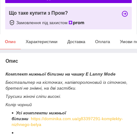
Що таке купити з Пром?
Замовлення під захистом
Опис
Характеристики
Доставка
Оплата
Умови п
Опис
Комплект нижньої білизни на чашку Е Lanny Mode
Бюстгальтер на кісточках, напівпоролоновий із сіточкою,
бретелі не знімні, на дві застібки.
Трусики жіночі сліпи високі.
Колір чорний
Усі комплекти нижньої
білизни
https://dominika.com.ua/g83397291-komplekty-
nizhnego-belya