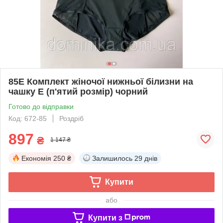
85Е Комплект жіночої нижньої білизни на
чашку Е (п'ятий розмір) чорний
Готово до відправки
Код: 672-85
Роздріб
897
₴
1 147 ₴
Економія
250 ₴
Залишилось
29 днів
Купити
або
Купити з