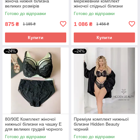
жіноча нижня білизна
мережевний комплект
великих розмірів
жіночої спідньої білизни
великі розміри
Готово до відправки
Готово до відправки
875
1 086
₴
₴
1 185 ₴
1 456 ₴
Купити
Купити
–24%
–24%
80/90Е Комплект жіночої
Преміум комплект нижньої
нижньої білизни на чашку Е
білизни Hidden Beauty
для великих грудей чорного
чорний
кольору
Готово до відправки
Готово до відправки