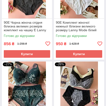
90Е Чорна жіноча спідня
90Е Комплект жіночої
білизна великих розмірів
нижньої білизни великого
комплект на чашку Е Lanny
розміру Lanny Mode білий
Mode
Готово до відправки
Готово до відправки
856
950
₴
₴
1 296 ₴
1 428 ₴
Купити
Купити
–27%
–26%