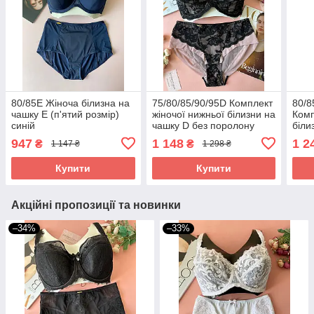
80/85Е Жіноча білизна на
75/80/85/90/95D Комплект
80/8
чашку Е (п'ятий розмір)
жіночої нижньої білизни на
Комп
синій
чашку D без поролону
біли
Lanny Mode чорно-
поро
947
1 148
1 2
₴
₴
1 147 ₴
1 298 ₴
бежевий
чор
Купити
Купити
Акційні пропозиції та новинки
–34%
–33%