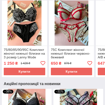
75/80/85/90/95С Комплект
75С Комплект жіночої
75/8
жіночої нижньої білизни на
нижньої білизни червоно-
нижн
3 розмір Lanny Mode
бежевий
А/B 
чорний
та с
1 250
650
647
₴
₴
1 428 ₴
876 ₴
Купити
Купити
Акційні пропозиції та новинки
–38%
–31%