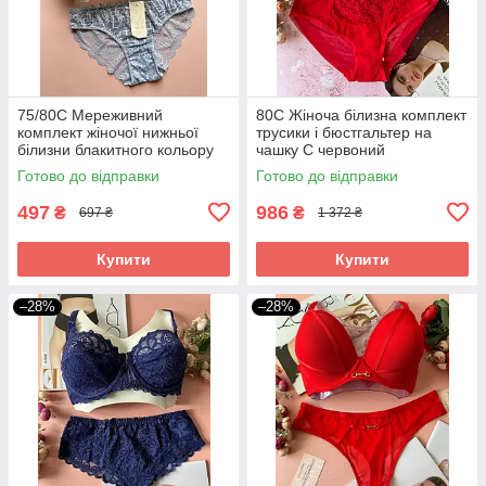
75/80С Мереживний
80С Жіноча білизна комплект
комплект жіночої нижньої
трусики і бюстгальтер на
білизни блакитного кольору
чашку C червоний
Готово до відправки
Готово до відправки
497
986
₴
₴
697 ₴
1 372 ₴
Купити
Купити
–28%
–28%