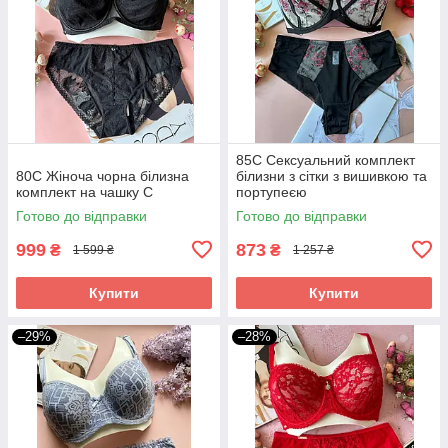
85С Сексуальний комплект
80С Жіноча чорна білизна
білизни з сітки з вишивкою та
комплект на чашку С
портупеєю
Готово до відправки
Готово до відправки
999
873
₴
₴
1 599 ₴
1 257 ₴
Купити
Купити
–29%
–28%