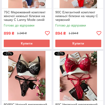
75С Мережевний комплект
90C Елегантний комплект
жіночої нижньої білизни на
нижньої білизни на чашку C
чашку С Lanny Mode синій
червоний
Готово до відправки
Готово до відправки
899
894
₴
₴
1 249 ₴
1 234 ₴
Купити
Купити
–27%
–27%
80/85C Чорний мереживний
80C Червоний мереживний