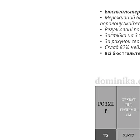
Бюстгальтер 
Мереживний бю
поролону (майже
Регульовані по
Застібка на 3 
За рахунок сво
Склад 82% ней
Всі бюстгальт