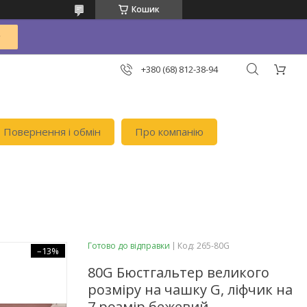
Кошик
+380 (68) 812-38-94
Повернення і обмін
Про компанію
Готово до відправки
Код:
265-80G
–13%
80G Бюстгальтер великого
розміру на чашку G, ліфчик на
7 розмір бежевий