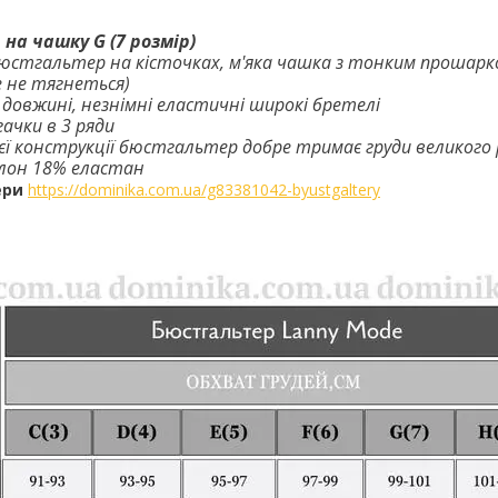
на чашку G (7 розмір)
стгальтер на кісточках, м'яка чашка з тонким прошарк
 не тягнеться)
 довжині, незнімні еластичні широкі бретелі
гачки в 3 ряди
єї конструкції бюстгальтер добре тримає груди великого 
лон 18% еластан
ери
https://dominika.com.ua/g83381042-byustgaltery