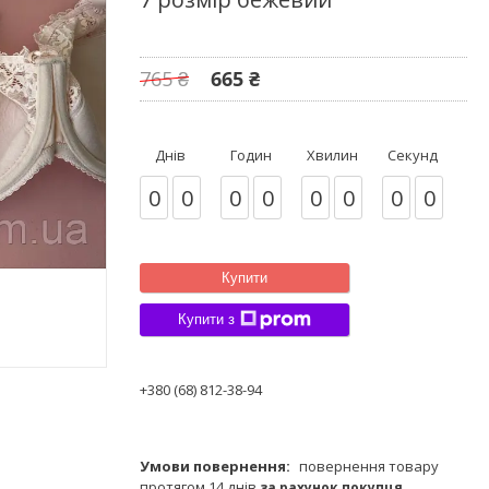
765 ₴
665 ₴
Днів
Годин
Хвилин
Секунд
0
0
0
0
0
0
0
0
Купити
Купити з
+380 (68) 812-38-94
повернення товару
протягом 14 днів
за рахунок покупця