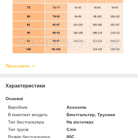
Приховати
Характеристики
Основні
Виробник
Acousma
В комплект входить
Бюстгальтер, Трусики
Тип бюстгальтера
На кісточках
Тип трусів
Сліп
Розмір бюстгальтера
80C