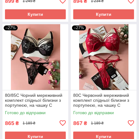
899
894
₴
₴
1 249 ₴
1 234 ₴
Купити
Купити
–27%
–27%
80/85C Чорний мереживний
80C Червоний мереживний
комплект спідньої білизни з
комплект спідньої білизни з
портупеєю, на чашку С
портупеєю, на чашку С
Готово до відправки
Готово до відправки
865
867
₴
₴
1 189 ₴
1 189 ₴
Купити
Купити