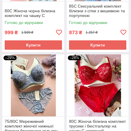
85С Сексуальний комплект
80С Жіноча чорна білизна
білизни з сітки з вишивкою та
комплект на чашку С
портупеєю
Готово до відправки
Готово до відправки
999
873
₴
₴
1 599 ₴
1 257 ₴
Купити
Купити
–29%
–28%
75/80С Мереживний
80С Жіноча білизна комплект
комплект жіночої нижньої
трусики і бюстгальтер на
білизни блакитного кольору
чашку C червоний