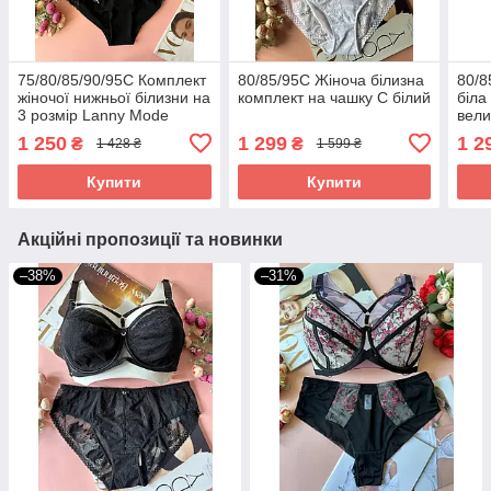
75/80/85/90/95С Комплект
80/85/95С Жіноча білизна
80/8
жіночої нижньої білизни на
комплект на чашку С білий
біла
3 розмір Lanny Mode
вели
чорний
на ч
1 250
1 299
1 2
₴
₴
1 428 ₴
1 599 ₴
Купити
Купити
Акційні пропозиції та новинки
–38%
–31%