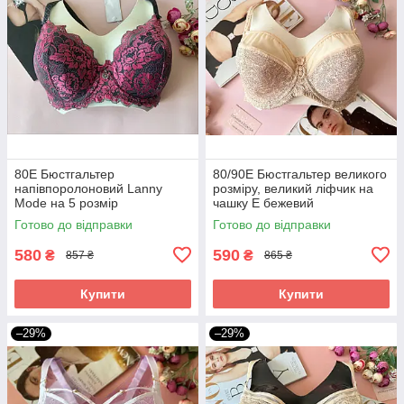
80Е Бюстгальтер
80/90Е Бюстгальтер великого
напівпоролоновий Lanny
розміру, великий ліфчик на
Mode на 5 розмір
чашку E бежевий
Готово до відправки
Готово до відправки
580
590
₴
₴
857 ₴
865 ₴
Купити
Купити
–29%
–29%