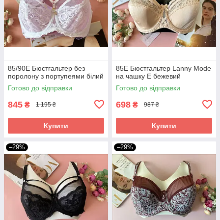
85/90Е Бюстгальтер без
85Е Бюстгальтер Lanny Mode
поролону з портупеями білий
на чашку E бежевий
Готово до відправки
Готово до відправки
845
698
₴
₴
1 195 ₴
987 ₴
Купити
Купити
–29%
–29%