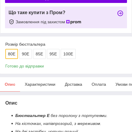
Що таке купити з Пром?
Замовлення під захистом
Розмір бюстгальтера
80E
90Е
85Е
95Е
100Е
Готово до відправки
Опис
Характеристики
Доставка
Оплата
Умови п
Опис
Бюстгальтер Е
без поролону з портупеями.
На кісточках, напівпрозорий, з мереживом.
На дві застібки, чотири позиції.