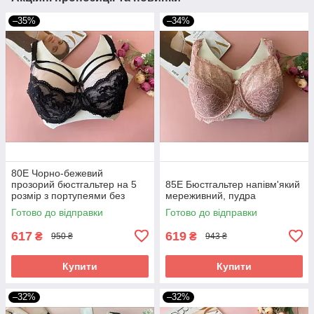
–35%
–34%
80E Чорно-бежевий
прозорий бюстгальтер на 5
85E Бюстгальтер напівм'який
розмір з портупеями без
мереживний, пудра
поролону
Готово до відправки
Готово до відправки
617
619
₴
₴
950 ₴
943 ₴
Купити
Купити
–32%
–32%