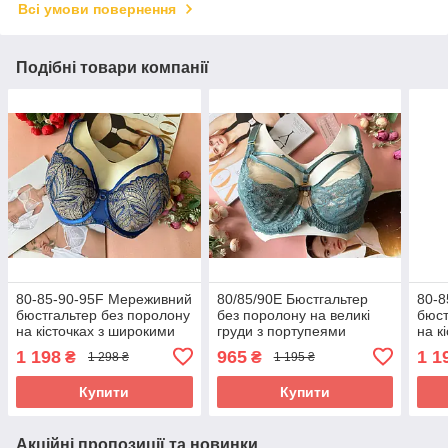
Всі умови повернення
Подібні товари компанії
80-85-90-95F Мереживний
80/85/90Е Бюстгальтер
80-8
бюстгальтер без поролону
без поролону на великі
бюст
на кісточках з широкими
груди з портупеями
на к
посиленими бретелями
бірюзовий
пос
1 198
965
1 1
₴
₴
1 298 ₴
1 195 ₴
синій
чор
Купити
Купити
Акційні пропозиції та новинки