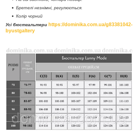
Бретелі незнімні, регулюється.
Колір чорний
https://dominika.com.ua/g83381042-
Усі бюстгальтери
byustgaltery