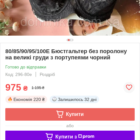
80/85/90/95/100Е Бюстгальтер без поролону
на великі груди з портупеями чорний
Готово до відправки
Код: 296-80e
Роздріб
975
₴
1 195 ₴
Економія
220 ₴
Залишилось
32 дні
Купити
або
Купити з