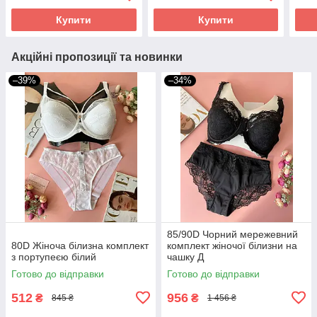
Купити
Купити
Акційні пропозиції та новинки
–39%
–34%
85/90D Чорний мережевний
80D Жіноча білизна комплект
комплект жіночої білизни на
з портупеєю білий
чашку Д
Готово до відправки
Готово до відправки
512
956
₴
₴
845 ₴
1 456 ₴