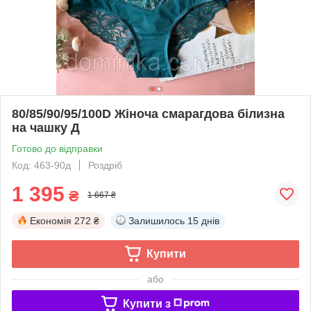
80/85/90/95/100D Жіноча смарагдова білизна
на чашку Д
Готово до відправки
Код: 463-90д
Роздріб
1 395
₴
1 667 ₴
Економія
272 ₴
Залишилось
15 днів
Купити
або
Купити з