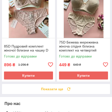
75D Бежева мереживна
85D Пудровий комплект
жіноча спідня білизна
жіночої білизни на чашку D
комплект на четвертий
розмір грудей
Готово до відправки
Готово до відправки
896
449
₴
₴
1 296 ₴
649 ₴
Купити
Купити
Показати ще
Про нас