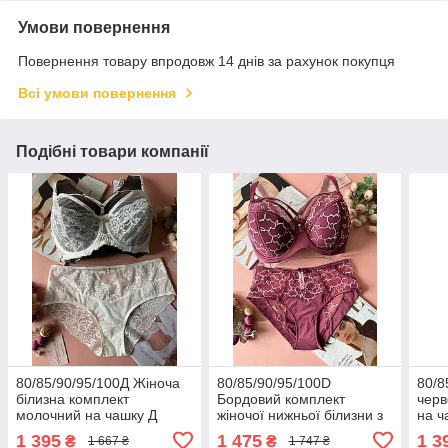
Умови повернення
Повернення товару впродовж 14 днів за рахунок покупця
Всі умови повернення
Подібні товари компанії
80/85/90/95/100Д Жіноча
80/85/90/95/100D
80/8
білизна комплект
Бордовий комплект
черв
молочний на чашку Д
жіночої нижньої білизни з
на ч
портупеєю на чашку D
1 395
1 475
1 3
₴
₴
1 667 ₴
1 747 ₴