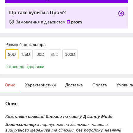
Що таке купити з Пром?
Замовлення під захистом
Розмір бюстгальтера
90D
85D
80D
95D
100D
Готово до відправки
Опис
Характеристики
Доставка
Оплата
Умови п
Опис
Комплект нижньої білизни на чашку Д Lanny Mode
Бюстгальтер
з портупеєю на кісточках, чашка з
вишуканого мережива та сіточки, без поролону, незнімні