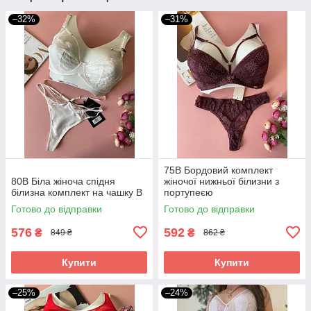
–32%
–31%
75B Бордовий комплект
80В Біла жіноча спідня
жіночої нижньої білизни з
білизна комплект на чашку B
портупеєю
Готово до відправки
Готово до відправки
576
592
₴
₴
849 ₴
862 ₴
Купити
Купити
–25%
–24%