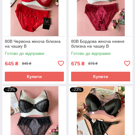
80B Червона жіноча білизна
80В Бордова жіноча нижня
на чашку В
білизна на чашку В
Готово до відправки
Готово до відправки
645
675
₴
₴
845 ₴
875 ₴
Купити
Купити
–23%
–23%