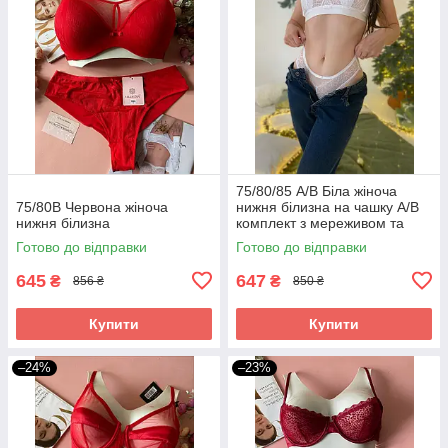
75/80/85 А/В Біла жіноча
75/80В Червона жіноча
нижня білизна на чашку А/B
нижня білизна
комплект з мереживом та
сіточкою
Готово до відправки
Готово до відправки
645
647
₴
₴
856 ₴
850 ₴
Купити
Купити
–24%
–23%