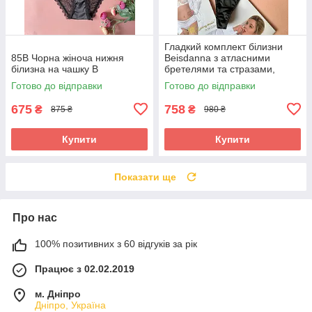
Гладкий комплект білизни
85В Чорна жіноча нижня
Beisdanna з атласними
білизна на чашку В
бретелями та стразами,
чашка B чорний
Готово до відправки
Готово до відправки
675
758
₴
₴
875 ₴
980 ₴
Купити
Купити
Показати ще
Про нас
100% позитивних з 60 відгуків за рік
Працює з 02.02.2019
м. Дніпро
Дніпро, Україна