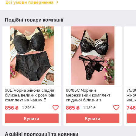
Всі умови повернення
Подібні товари компанії
90Е Чорна жіноча спідня
80/85C Чорний
75/8
білизна великих розмірів
мереживний комплект
жіно
комплект на чашку Е
спідньої білизни з
чашк
Lanny Mode
портупеєю, на чашку С
856
865
746
₴
₴
1 296 ₴
1 189 ₴
Купити
Купити
Акційні пропозиції та новинки