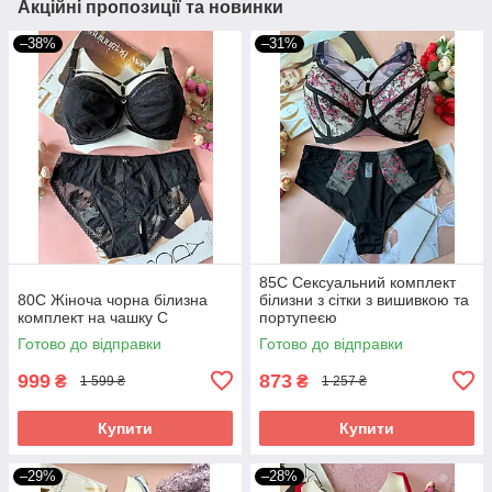
Акційні пропозиції та новинки
–38%
–31%
85С Сексуальний комплект
80С Жіноча чорна білизна
білизни з сітки з вишивкою та
комплект на чашку С
портупеєю
Готово до відправки
Готово до відправки
999
873
₴
₴
1 599 ₴
1 257 ₴
Купити
Купити
–29%
–28%