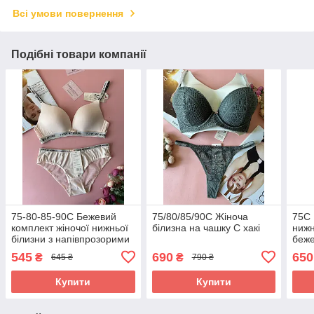
Всі умови повернення
Подібні товари компанії
75-80-85-90С Бежевий
75/80/85/90С Жіноча
75С 
комплект жіночої нижньої
білизна на чашку С хакі
нижн
білизни з напівпрозорими
беж
трусиками
545
690
650
₴
₴
645 ₴
790 ₴
Купити
Купити