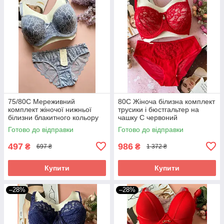
75/80С Мереживний
80С Жіноча білизна комплект
комплект жіночої нижньої
трусики і бюстгальтер на
білизни блакитного кольору
чашку C червоний
Готово до відправки
Готово до відправки
497
986
₴
₴
697 ₴
1 372 ₴
Купити
Купити
–28%
–28%