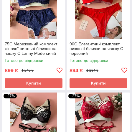
75С Мережевний комплект
90C Елегантний комплект
жіночої нижньої білизни на
нижньої білизни на чашку C
чашку С Lanny Mode синій
червоний
Готово до відправки
Готово до відправки
899
894
₴
₴
1 249 ₴
1 234 ₴
Купити
Купити
–27%
–27%