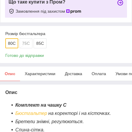
Що таке купити з Пром?
Замовлення під захистом
Розмір бюстгальтера
80C
75C
85C
Готово до відправки
Опис
Характеристики
Доставка
Оплата
Умови п
Опис
Комплект на чашку С
Бюстгальтер
на коректорі і на кісточках.
Бретели знімні, регулюються.
Спина-сітка.