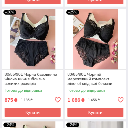
–26%
–25%
80/85/90Е Чорна бавовняна
80/85/90Е Чорний
жіноча нижня білизна
мережевний комплект
великих розмірів
жіночої спідньої білизни
великі розміри
Готово до відправки
Готово до відправки
875
1 086
₴
₴
1 185 ₴
1 456 ₴
Купити
Купити
–24%
–24%