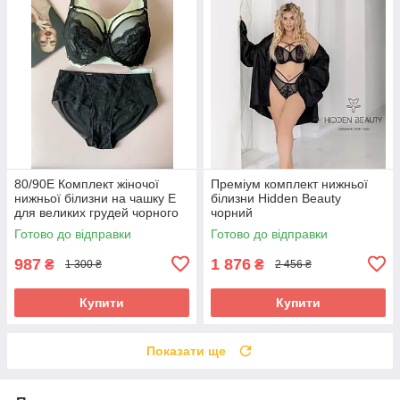
80/90Е Комплект жіночої
Преміум комплект нижньої
нижньої білизни на чашку Е
білизни Hidden Beauty
для великих грудей чорного
чорний
кольору
Готово до відправки
Готово до відправки
987
1 876
₴
₴
1 300 ₴
2 456 ₴
Купити
Купити
Показати ще