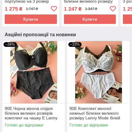
портупеєю на 3 розмір
білизни великого розміру
3 ро
чорний
Lanny Mode чорний
чор
1 275
1 247
1 2
₴
₴
1 747 ₴
1 347 ₴
Купити
Купити
Акційні пропозиції та новинки
–34%
–33%
90Е Чорна жіноча спідня
90Е Комплект жіночої
білизна великих розмірів
нижньої білизни великого
комплект на чашку Е Lanny
розміру Lanny Mode білий
Mode
Готово до відправки
Готово до відправки