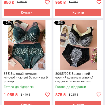
856
950
₴
₴
1 296 ₴
1 428 ₴
Купити
Купити
–27%
–26%
85Е Зелений комплект
80/85/90Е Бавовняний
жіночої нижньої білизни на 5
чорний комплект жіночої
розмір
спідньої білизни великі
розміри
Готово до відправки
Готово до відправки
1 055
875
₴
₴
1 440 ₴
1 185 ₴
Купити
Купити