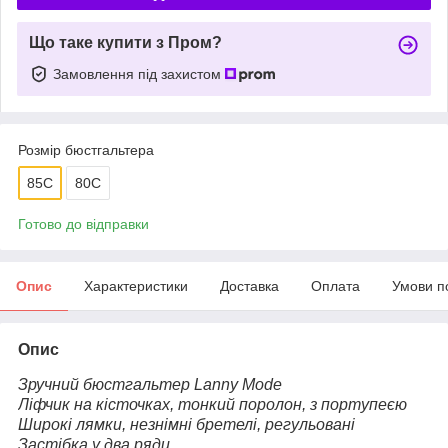
Що таке купити з Пром?
Замовлення під захистом
Розмір бюстгальтера
85C
80C
Готово до відправки
Опис
Характеристики
Доставка
Оплата
Умови п
Опис
Зручний бюстгальтер
Lanny Mode
Ліфчик на кісточках, тонкий поролон, з портупеєю
Широкі лямки, незнімні бретелі, регульовані
Застібка у два ряди