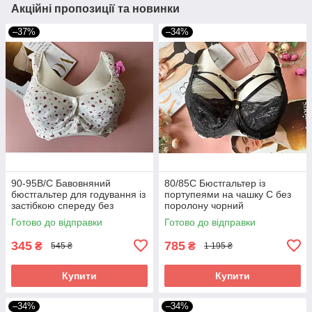
Акційні пропозиції та новинки
–37%
–34%
90-95В/С Бавовняний
80/85С Бюстгальтер із
бюстгальтер для годування із
портупеями на чашку С без
застібкою спереду без
поролону чорний
поролону
Готово до відправки
Готово до відправки
345
785
₴
₴
545 ₴
1 195 ₴
Купити
Купити
–34%
–34%