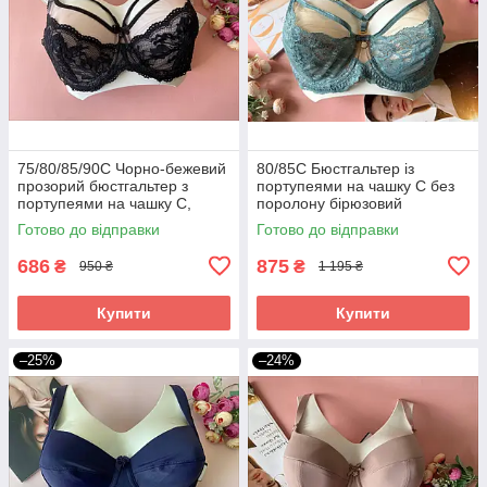
75/80/85/90С Чорно-бежевий
80/85С Бюстгальтер із
прозорий бюстгальтер з
портупеями на чашку С без
портупеями на чашку С,
поролону бірюзовий
ліфчик без поролона на 3
Готово до відправки
Готово до відправки
розмір
686
875
₴
₴
950 ₴
1 195 ₴
Купити
Купити
–25%
–24%