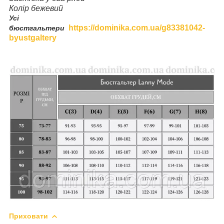
Колір бежевий
Усі
https://dominika.com.ua/g83381042-
бюстгальтери
byustgaltery
Приховати