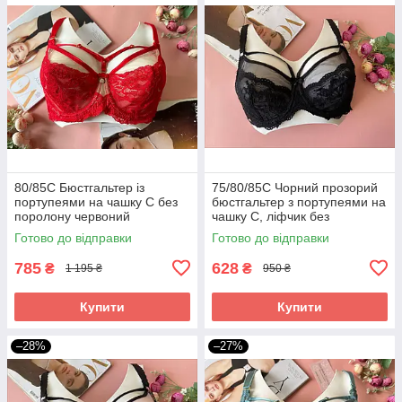
80/85С Бюстгальтер із
75/80/85С Чорний прозорий
портупеями на чашку С без
бюстгальтер з портупеями на
поролону червоний
чашку С, ліфчик без
поролона 3 розмір
Готово до відправки
Готово до відправки
785
628
₴
₴
1 195 ₴
950 ₴
Купити
Купити
–28%
–27%