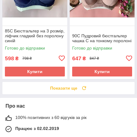
85C Бюстгальтер на 3 розмір,
ліфчик гладкий без поролону
90С Пудровий бюстгальтер
синій
чашка С на тонкому поролоні
Готово до відправки
Готово до відправки
598
647
₴
₴
798 ₴
847 ₴
Купити
Купити
Показати ще
Про нас
100% позитивних з 60 відгуків за рік
Працює з 02.02.2019