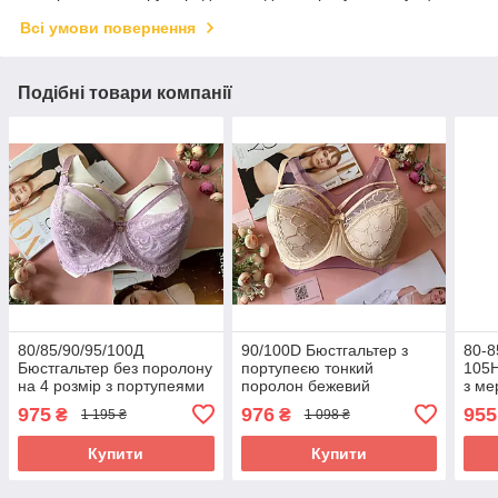
Всі умови повернення
Подібні товари компанії
80/85/90/95/100Д
90/100D Бюстгальтер з
80-8
Бюстгальтер без поролону
портупеєю тонкий
105H
на 4 розмір з портупеями
поролон бежевий
з ме
бузковий
пор
975
976
955
₴
₴
1 195 ₴
1 098 ₴
Купити
Купити