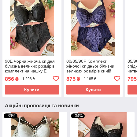
90Е Чорна жіноча спідня
80/85/90F Комплект
85/9
білизна великих розмірів
жіночої спідньої білизни
спід
комплект на чашку Е
великих розмірів синій
четв
Lanny Mode
чор
856
875
795
₴
₴
1 296 ₴
1 185 ₴
Купити
Купити
Акційні пропозиції та новинки
–39%
–34%