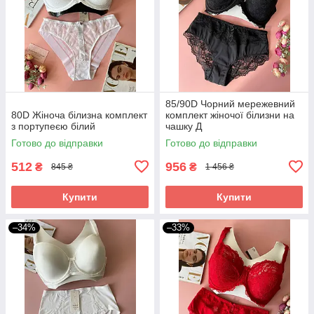
85/90D Чорний мережевний
80D Жіноча білизна комплект
комплект жіночої білизни на
з портупеєю білий
чашку Д
Готово до відправки
Готово до відправки
512
956
₴
₴
845 ₴
1 456 ₴
Купити
Купити
–34%
–33%