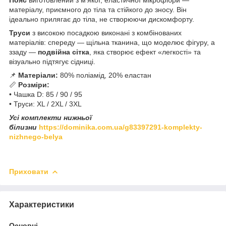
матеріалу, приємного до тіла та стійкого до зносу. Він
ідеально прилягає до тіла, не створюючи дискомфорту.
Труси
з високою посадкою виконані з комбінованих
матеріалів: спереду — щільна тканина, що моделює фігуру, а
ззаду —
подвійна сітка
, яка створює ефект «легкості» та
візуально підтягує сідниці.
📌
Матеріали:
80% поліамід, 20% еластан
📏
Розміри:
• Чашка D: 85 / 90 / 95
• Труси: XL / 2XL / 3XL
Усі комплекти нижньої
білизни
https://dominika.com.ua/g83397291-komplekty-
nizhnego-belya
Приховати
Характеристики
Основні