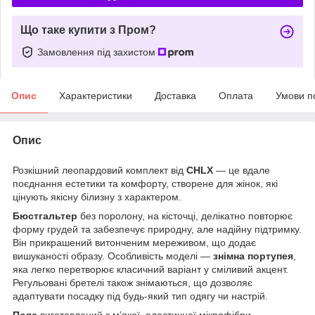
Що таке купити з Пром?
Замовлення під захистом
Опис
Характеристики
Доставка
Оплата
Умови п
Опис
Розкішний леопардовий комплект від
CHLX
— це вдале
поєднання естетики та комфорту, створене для жінок, які
цінують якісну білизну з характером.
Бюстгальтер
без поролону, на кісточці, делікатно повторює
форму грудей та забезпечує природну, але надійну підтримку.
Він прикрашений витонченим мереживом, що додає
вишуканості образу. Особливість моделі —
знімна портупея
,
яка легко перетворює класичний варіант у сміливий акцент.
Регульовані бретелі також знімаються, що дозволяє
адаптувати посадку під будь-який тип одягу чи настрій.
Пояс
виготовлений з м’якої, еластичної мікрофібри —