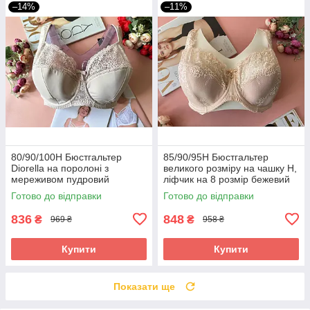
–14%
–11%
80/90/100H Бюстгальтер
85/90/95H Бюстгальтер
Diorella на поролоні з
великого розміру на чашку H,
мереживом пудровий
ліфчик на 8 розмір бежевий
Готово до відправки
Готово до відправки
836
848
₴
₴
969 ₴
958 ₴
Купити
Купити
Показати ще