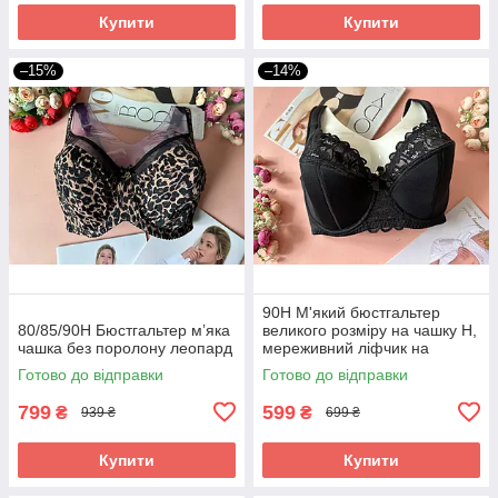
Купити
Купити
–15%
–14%
90H М'який бюстгальтер
80/85/90H Бюстгальтер м’яка
великого розміру на чашку H,
чашка без поролону леопард
мереживний ліфчик на
8 розмір чорний
Готово до відправки
Готово до відправки
799
599
₴
₴
939 ₴
699 ₴
Купити
Купити