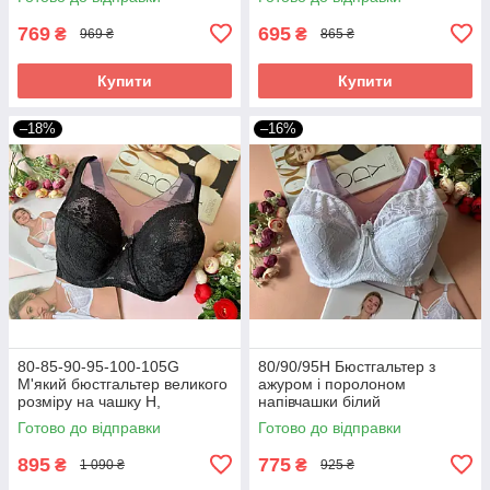
769
695
₴
₴
969 ₴
865 ₴
Купити
Купити
–18%
–16%
80-85-90-95-100-105G
80/90/95H Бюстгальтер з
М'який бюстгальтер великого
ажуром і поролоном
розміру на чашку H,
напівчашки білий
мереживний ліфчик чорний
Готово до відправки
Готово до відправки
895
775
₴
₴
1 090 ₴
925 ₴