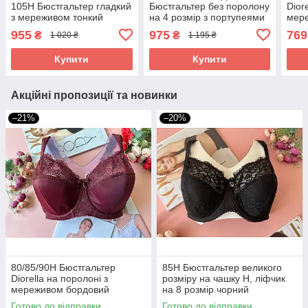
105H Бюстгальтер гладкий
Бюстгальтер без поролону
Dior
з мереживом тонкий
на 4 розмір з портупеями
мер
поролон чорний
бузковий
955
975
769
₴
₴
1 020 ₴
1 195 ₴
Купити
Купити
Акційні пропозиції та новинки
–21%
–20%
80/85/90H Бюстгальтер
85H Бюстгальтер великого
Diorella на поролоні з
розміру на чашку H, ліфчик
мереживом бордовий
на 8 розмір чорний
Готово до відправки
Готово до відправки