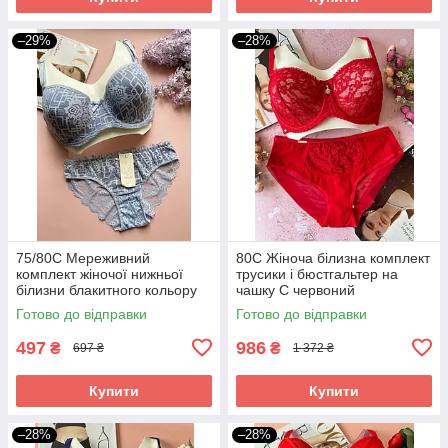
–29%
–28%
75/80С Мереживний
80С Жіноча білизна комплект
комплект жіночої нижньої
трусики і бюстгальтер на
білизни блакитного кольору
чашку C червоний
Готово до відправки
Готово до відправки
497
986
₴
₴
697 ₴
1 372 ₴
Купити
Купити
–28%
–28%