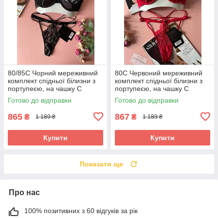
80/85C Чорний мереживний
80C Червоний мереживний
комплект спідньої білизни з
комплект спідньої білизни з
портупеєю, на чашку С
портупеєю, на чашку С
Готово до відправки
Готово до відправки
865
867
₴
₴
1 189 ₴
1 189 ₴
Купити
Купити
Показати ще
Про нас
100% позитивних з 60 відгуків за рік