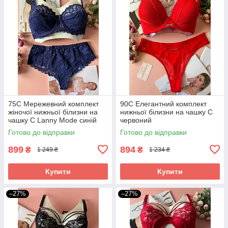
75С Мережевний комплект
90C Елегантний комплект
жіночої нижньої білизни на
нижньої білизни на чашку C
чашку С Lanny Mode синій
червоний
Готово до відправки
Готово до відправки
899
894
₴
₴
1 249 ₴
1 234 ₴
Купити
Купити
–27%
–27%