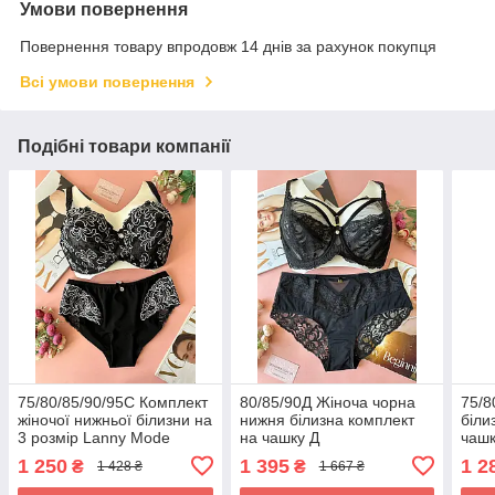
Умови повернення
Повернення товару впродовж 14 днів за рахунок покупця
Всі умови повернення
Подібні товари компанії
75/80/85/90/95С Комплект
80/85/90Д Жіноча чорна
75/8
жіночої нижньої білизни на
нижня білизна комплект
біли
3 розмір Lanny Mode
на чашку Д
чашк
чорний
1 250
1 395
1 2
₴
₴
1 428 ₴
1 667 ₴