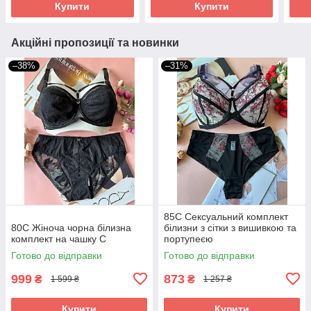
Купити
Купити
Акційні пропозиції та новинки
–38%
–31%
85С Сексуальний комплект
80С Жіноча чорна білизна
білизни з сітки з вишивкою та
комплект на чашку С
портупеєю
Готово до відправки
Готово до відправки
999
873
₴
₴
1 599 ₴
1 257 ₴
Купити
Купити