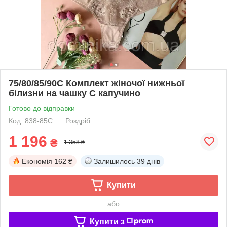
75/80/85/90С Комплект жіночої нижньої
білизни на чашку С капучино
Готово до відправки
Код: 838-85C
Роздріб
1 196
₴
1 358 ₴
Економія
162 ₴
Залишилось
39 днів
Купити
або
Купити з