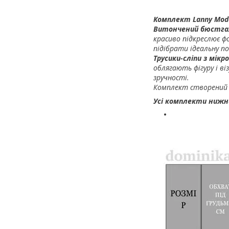
Комплект Lanny Mod
Витончений бюстг
красиво підкреслює ф
підібрати ідеальну по
Трусики-сліпи з мікр
облягають фігуру і в
зручності.
Комплект створений д
Усі комплекти нижнь