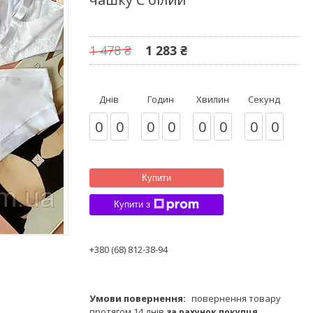
1 478 ₴
1 283 ₴
Днів
Годин
Хвилин
Секунд
0
0
0
0
0
0
0
0
Купити
Купити з
+380 (68) 812-38-94
повернення товару
протягом 14 днів
за рахунок покупця