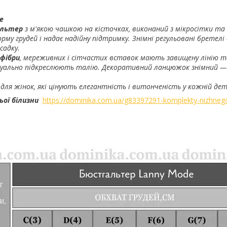
e
альтер
з м'якою чашкою на кісточках, виконаний з мікросітки та
орму грудей і надає надійну підтримку. Знімні регульовані бретел
садку.
офібри
, мереживних і сітчастих вставок мають завищену лінію та
ізуально підкреслюють талію. Декоративний ланцюжок знімний —
ля жінок, які цінують елегантність і витонченість у кожній дет
ої білизни
https://dominika.com.ua/g83397291-komplekty-nizhneg