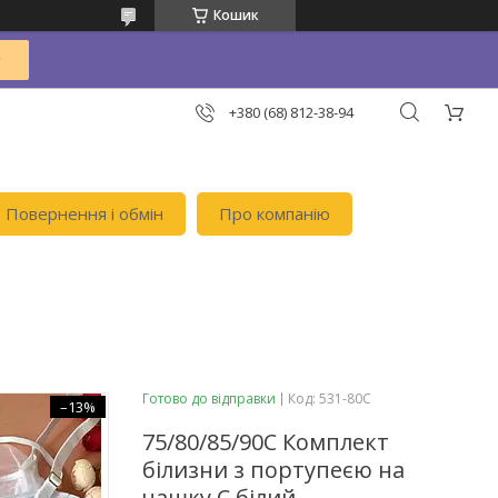
Кошик
+380 (68) 812-38-94
Повернення і обмін
Про компанію
Готово до відправки
Код:
531-80C
–13%
75/80/85/90С Комплект
білизни з портупеєю на
чашку С білий