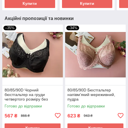
Купити
Купити
Акційні пропозиції та новинки
–35%
–34%
80/85/90D Чорний
80/85/90D Бюстгальтер
бюстгальтер на груди
напівм'який мереживний,
четвертого розміру без
пудра
поролону
Готово до відправки
Готово до відправки
567
623
₴
₴
866 ₴
943 ₴
Купити
Купити