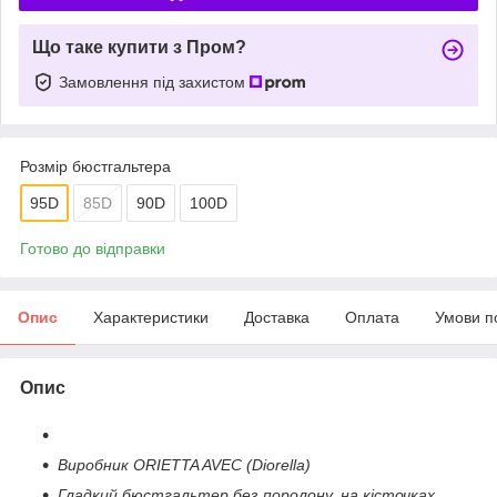
Що таке купити з Пром?
Замовлення під захистом
Розмір бюстгальтера
95D
85D
90D
100D
Готово до відправки
Опис
Характеристики
Доставка
Оплата
Умови п
Опис
Виробник ORIETTA AVEC (Diorella)
Гладкий бюстгальтер без поролону, на кісточках