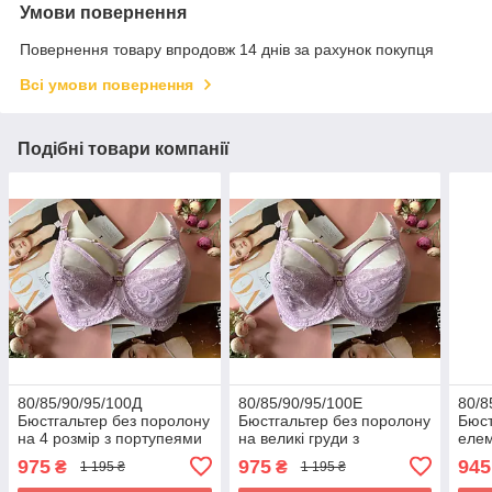
Умови повернення
Повернення товару впродовж 14 днів за рахунок покупця
Всі умови повернення
Подібні товари компанії
80/85/90/95/100Д
80/85/90/95/100Е
80/8
Бюстгальтер без поролону
Бюстгальтер без поролону
Бюст
на 4 розмір з портупеями
на великі груди з
елем
бузковий
портупеями бузковий
поро
975
975
945
₴
₴
1 195 ₴
1 195 ₴