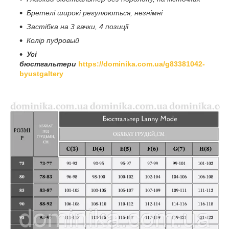
Бретелі широкі регулюються, незнімні
Застібка на 3 гачки, 4 позиції
Колір пудровый
Усі
бюстгальтери
https://dominika.com.ua/g83381042-
byustgaltery