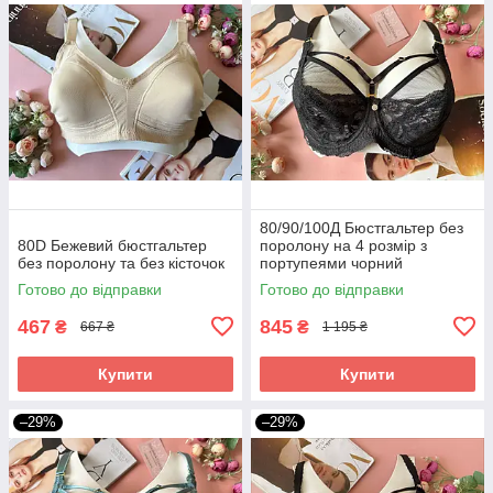
80/90/100Д Бюстгальтер без
80D Бежевий бюстгальтер
поролону на 4 розмір з
без поролону та без кісточок
портупеями чорний
Готово до відправки
Готово до відправки
467
845
₴
₴
667 ₴
1 195 ₴
Купити
Купити
–29%
–29%