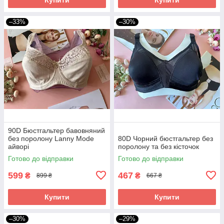
–33%
–30%
90D Бюстгальтер бавовняний
без поролону Lanny Mode
80D Чорний бюстгальтер без
айворі
поролону та без кісточок
Готово до відправки
Готово до відправки
599
467
₴
₴
899 ₴
667 ₴
Купити
Купити
–30%
–29%