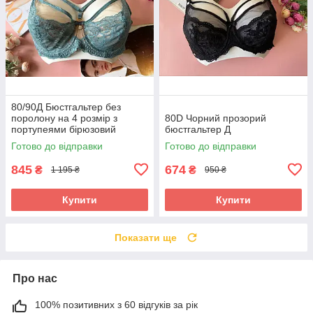
80/90Д Бюстгальтер без
поролону на 4 розмір з
80D Чорний прозорий
портупеями бірюзовий
бюстгальтер Д
Готово до відправки
Готово до відправки
845
674
₴
₴
1 195 ₴
950 ₴
Купити
Купити
Показати ще
Про нас
100% позитивних з 60 відгуків за рік